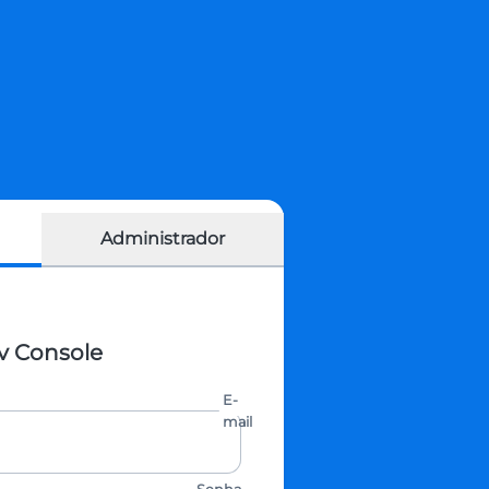
Administrador
ev Console
E-
mail